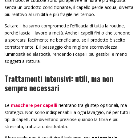
shampoo, le cuticole sono più aperte e la fibra è più esposta:
senza un prodotto condizionante, il capello perde acqua, diventa
più reattivo all’umidità e più fragile nel tempo.
Saltare il balsamo compromette l’efficacia di tutta la routine,
perché lascia il lavoro a metà. Anche i capelli fini o che tendono
a sporcarsi facilmente ne beneficiano, se il prodotto è scelto
correttamente. È il passaggio che migliora scorrevolezza,
luminosità ed elasticità, rendendo i capelli più gestibili e meno
soggetti a rottura.
Trattamenti intensivi: utili, ma non
sempre necessari
Le
maschere per capelli
rientrano tra gli step opzionali, ma
strategici. Non sono indispensabili a ogni lavaggio, né per tutti i
tipi di capelli, ma diventano preziose quando la fibra è più
stressata, trattata o disidratata.
Il loro ruolo non è sostituire il balsamo, ma
potenziarlo
.