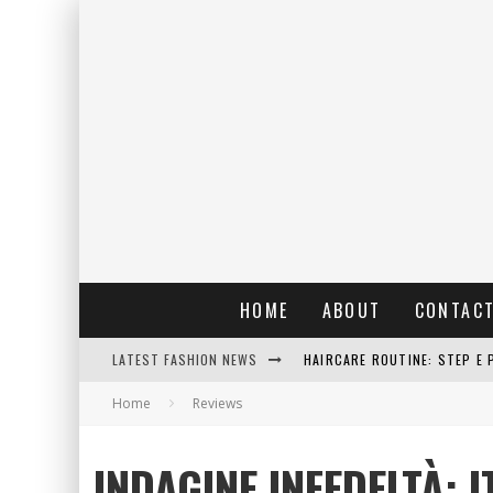
HOME
ABOUT
CONTAC
LATEST FASHION NEWS
HAIRCARE ROUTINE: STEP E 
Home
Reviews
RAIN: IL PROFUMO DELLA PI
ERRORI COMUNI E CATTIVE A
INDAGINE INFEDELTÀ: I
DETTAGLI INTRAMONTABILI 