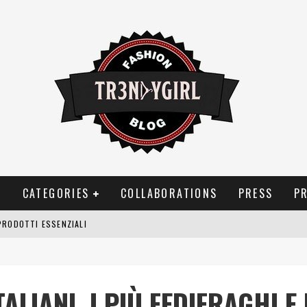
T
CATEGORIES
COLLABORATIONS
PRESS
P
PRODOTTI ESSENZIALI
OGGIA, FRAGRANZE EVOCATIVE DI TEMPORALI
BITUDINI CHE FANNO LIEVITARE LE BOLLETTE DOMESTICHE
TALIANI, I PIÙ FEDIFRAGHI 
NEI COSTUMI DA BAGNO DA DONNA: COSA NON PASSA MAI DI MODA?