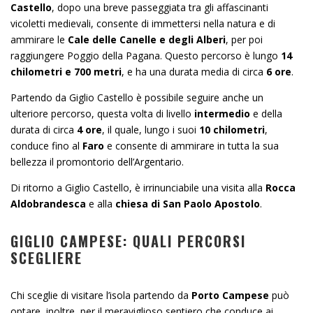
Castello
, dopo una breve passeggiata tra gli affascinanti
vicoletti medievali, consente di immettersi nella natura e di
ammirare le
Cale delle Canelle e degli Alberi
, per poi
raggiungere Poggio della Pagana. Questo percorso è lungo
14
chilometri e 700 metri
, e ha una durata media di circa
6 ore
.
Partendo da Giglio Castello è possibile seguire anche un
ulteriore percorso, questa volta di livello
intermedio
e della
durata di circa
4 ore
, il quale, lungo i suoi
10 chilometri
,
conduce fino al
Faro
e consente di ammirare in tutta la sua
bellezza il promontorio dell’Argentario.
Di ritorno a Giglio Castello, è irrinunciabile una visita alla
Rocca
Aldobrandesca
e alla
chiesa di San Paolo Apostolo
.
GIGLIO CAMPESE: QUALI PERCORSI
SCEGLIERE
Chi sceglie di visitare l’isola partendo da
Porto Campese
può
optare, inoltre, per il meraviglioso sentiero che conduce ai