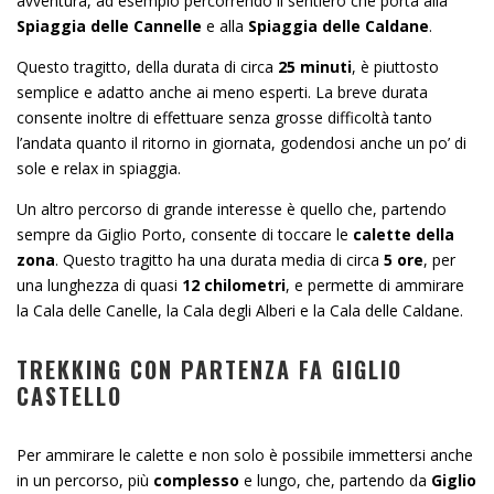
avventura, ad esempio percorrendo il sentiero che porta alla
Spiaggia delle Cannelle
e alla
Spiaggia delle Caldane
.
Questo tragitto, della durata di circa
25 minuti
, è piuttosto
semplice e adatto anche ai meno esperti. La breve durata
consente inoltre di effettuare senza grosse difficoltà tanto
l’andata quanto il ritorno in giornata, godendosi anche un po’ di
sole e relax in spiaggia.
Un altro percorso di grande interesse è quello che, partendo
sempre da Giglio Porto, consente di toccare le
calette della
zona
. Questo tragitto ha una durata media di circa
5 ore
, per
una lunghezza di quasi
12 chilometri
, e permette di ammirare
la Cala delle Canelle, la Cala degli Alberi e la Cala delle Caldane.
TREKKING CON PARTENZA FA GIGLIO
CASTELLO
Per ammirare le calette e non solo è possibile immettersi anche
in un percorso, più
complesso
e lungo, che, partendo da
Giglio