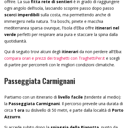
offrire. La sua
fitta rete di sentieri
è in grado di raggiungere
ogni angolo dell’isola, lasciando scoprire passo dopo passo
scorci imperdibili
sulla costa, ma permettendo anche di
immergersi nella natura. Tra boschi, pinete e macchia
mediterranea sparsa ovunque, l’Isola d’Elba offre
itinerari nel
verde
perfetti per respirare aria pura e staccare la spina dalla
quotidianità.
Qui di seguito trovi alcuni degli
itinerari
da non perdere all’Elba:
compara orari e prezzi dei traghetti con TraghettiPer.it
e scegli
di partire per percorrerli con le migliori condizioni climatiche.
Passeggiata Carmignani
Partiamo con un itinerario di
livello facile
(tendente al medio):
la
Passeggiata Carmignani
. Il percorso prevede una durata di
circa
1 ora
su dislivello di 50 metri, e parte dalla località di
Porto
Azzurro
.
Si accede subito dopo la
spiaggia della Pianotta
, punto da