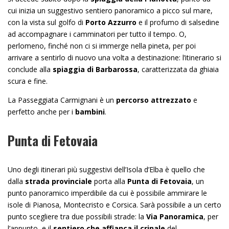
cui inizia un suggestivo sentiero panoramico a picco sul mare,
con la vista sul golfo di
Porto Azzurro
e il profumo di salsedine
ad accompagnare i camminatori per tutto il tempo. O,
perlomeno, finché non ci si immerge nella pineta, per poi
arrivare a sentirlo di nuovo una volta a destinazione: l’itinerario si
conclude alla
spiaggia di Barbarossa
, caratterizzata da ghiaia
scura e fine.
La Passeggiata Carmignani è un
percorso attrezzato
e
perfetto anche per i
bambini
.
Punta di Fetovaia
Uno degli itinerari più suggestivi dell’Isola d’Elba è quello che
dalla
strada provinciale
porta alla
Punta di Fetovaia
, un
punto panoramico imperdibile da cui è possibile ammirare le
isole di Pianosa, Montecristo e Corsica. Sarà possibile a un certo
punto scegliere tra due possibili strade: la
Via Panoramica
, per
l’appunto, e il
sentiero che
affianca il crinale
del