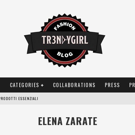
T
CATEGORIES
COLLABORATIONS
PRESS
P
PRODOTTI ESSENZIALI
OGGIA, FRAGRANZE EVOCATIVE DI TEMPORALI
ELENA ZARATE
BITUDINI CHE FANNO LIEVITARE LE BOLLETTE DOMESTICHE
NEI COSTUMI DA BAGNO DA DONNA: COSA NON PASSA MAI DI MODA?