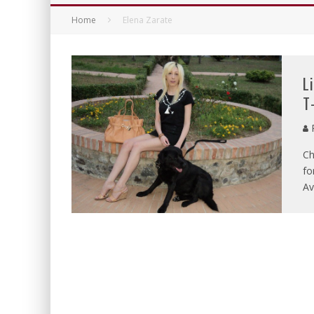
Home
Elena Zarate
L
T
P
Ch
fo
Av