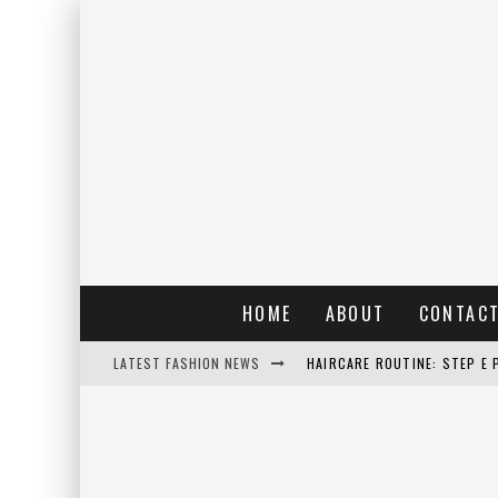
HOME
ABOUT
CONTAC
LATEST FASHION NEWS
HAIRCARE ROUTINE: STEP E 
RAIN: IL PROFUMO DELLA PI
ERRORI COMUNI E CATTIVE A
DETTAGLI INTRAMONTABILI 