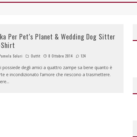
ika Per Pet’s Planet & Wedding Dog Sitter
-Shirt
amela Soluri
Outfit
8 Ottobre 2014
124
i possiede degli amici a quattro zampe sa bene quanto è
rte e incondizionato l’amore che riescono a trasmettere.
ere
...