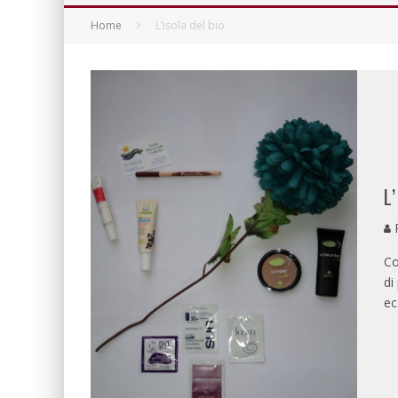
Home
L’isola del bio
L
P
Co
di
ec