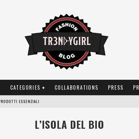
T
CATEGORIES
COLLABORATIONS
PRESS
P
PRODOTTI ESSENZIALI
OGGIA, FRAGRANZE EVOCATIVE DI TEMPORALI
L’ISOLA DEL BIO
BITUDINI CHE FANNO LIEVITARE LE BOLLETTE DOMESTICHE
NEI COSTUMI DA BAGNO DA DONNA: COSA NON PASSA MAI DI MODA?