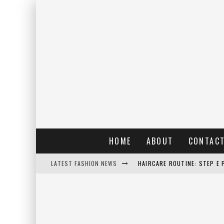
HOME
ABOUT
CONTAC
LATEST FASHION NEWS
HAIRCARE ROUTINE: STEP E 
RAIN: IL PROFUMO DELLA PI
ERRORI COMUNI E CATTIVE A
DETTAGLI INTRAMONTABILI 