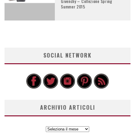
Givenchy – Collezione Spring
Summer 2015
SOCIAL NETWORK
ARCHIVIO ARTICOLI
ARCHIVIO