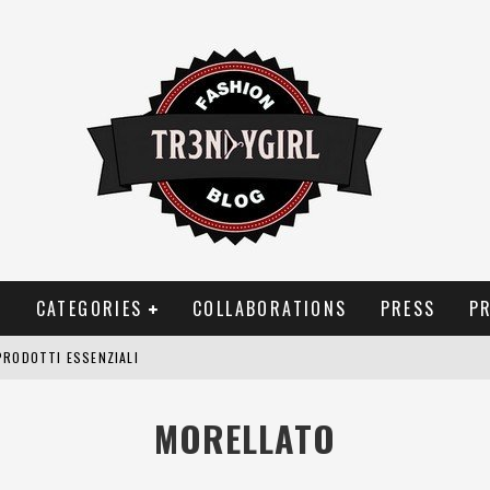
T
CATEGORIES
COLLABORATIONS
PRESS
P
PRODOTTI ESSENZIALI
OGGIA, FRAGRANZE EVOCATIVE DI TEMPORALI
MORELLATO
BITUDINI CHE FANNO LIEVITARE LE BOLLETTE DOMESTICHE
NEI COSTUMI DA BAGNO DA DONNA: COSA NON PASSA MAI DI MODA?