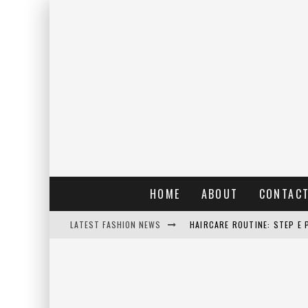
HOME
ABOUT
CONTAC
LATEST FASHION NEWS
HAIRCARE ROUTINE: STEP E 
RAIN: IL PROFUMO DELLA PI
ERRORI COMUNI E CATTIVE A
DETTAGLI INTRAMONTABILI 