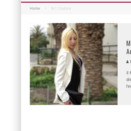
Home
N-1 Couture
M
A
P
Il
di
l’