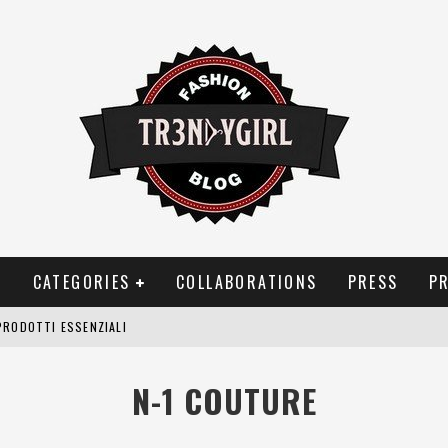
T
CATEGORIES
COLLABORATIONS
PRESS
P
PRODOTTI ESSENZIALI
OGGIA, FRAGRANZE EVOCATIVE DI TEMPORALI
N-1 COUTURE
BITUDINI CHE FANNO LIEVITARE LE BOLLETTE DOMESTICHE
NEI COSTUMI DA BAGNO DA DONNA: COSA NON PASSA MAI DI MODA?