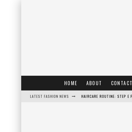
HOME
ABOUT
CONTAC
LATEST FASHION NEWS
HAIRCARE ROUTINE: STEP E 
RAIN: IL PROFUMO DELLA PI
ERRORI COMUNI E CATTIVE A
DETTAGLI INTRAMONTABILI 