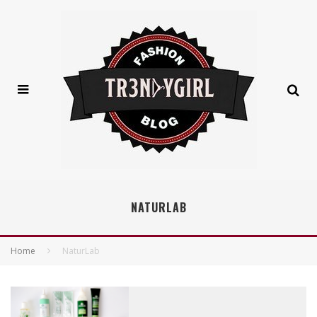
NATURLAB
Home
NaturLab