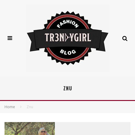
ZNU
Home
Znu