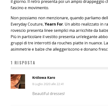
il giorno. Il retro presenta poi un ampio drappeggio c
fascino e movimento.
Non possiamo non menzionare, quando parliamo della
Everyday Couture,
Yearn For
. Un abito realizzato in r
rovescio presenta linee semplici ma arricchite da balze, 
Più in particolare il vestito presenta un’elegante abb
gruppi di tre interrotti da rouches piatte in nuance. La
asimmetrie e balze che alleggeriscono e donano fresch
1 RISPOSTA
Królowa Karo
8 Luglio 2020 alle 22:41
Beautiful dresses!