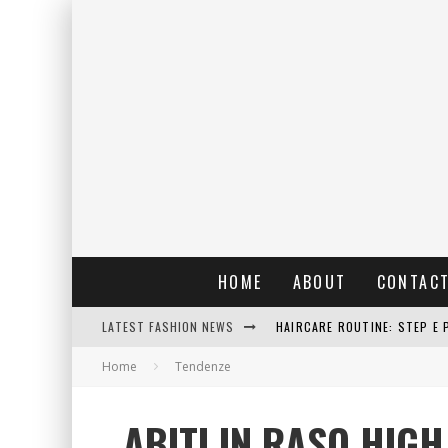
HOME
ABOUT
CONTAC
LATEST FASHION NEWS
HAIRCARE ROUTINE: STEP E 
Home
Tendenze
RAIN: IL PROFUMO DELLA PI
ERRORI COMUNI E CATTIVE A
ABITI IN RASO HIGH
DETTAGLI INTRAMONTABILI 