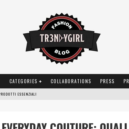
T
CATEGORIES
COLLABORATIONS
PRESS
P
PRODOTTI ESSENZIALI
OGGIA, FRAGRANZE EVOCATIVE DI TEMPORALI
BITUDINI CHE FANNO LIEVITARE LE BOLLETTE DOMESTICHE
 EVERYDAY COUTURE: QUALI
NEI COSTUMI DA BAGNO DA DONNA: COSA NON PASSA MAI DI MODA?