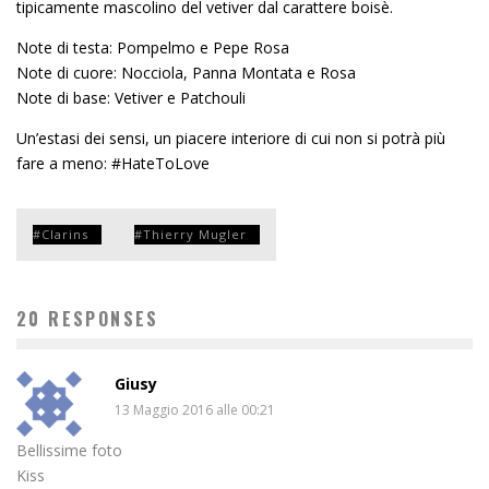
tipicamente mascolino del vetiver dal carattere boisè.
Note di testa: Pompelmo e Pepe Rosa
Note di cuore: Nocciola, Panna Montata e Rosa
Note di base: Vetiver e Patchouli
Un’estasi dei sensi, un piacere interiore di cui non si potrà più
fare a meno: #HateToLove
Clarins
Thierry Mugler
20 RESPONSES
Giusy
13 Maggio 2016 alle 00:21
Bellissime foto
Kiss