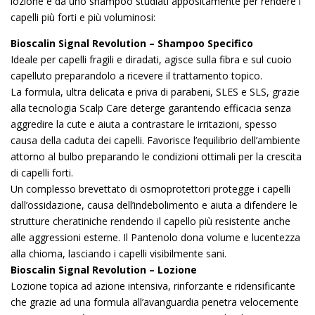
lozione e da uno shampoo studiati appositamente per rendere i
capelli più forti e più voluminosi:
Bioscalin Signal Revolution – Shampoo Specifico
Ideale per capelli fragili e diradati, agisce sulla fibra e sul cuoio
capelluto preparandolo a ricevere il trattamento topico.
La formula, ultra delicata e priva di parabeni, SLES e SLS, grazie
alla tecnologia Scalp Care deterge garantendo efficacia senza
aggredire la cute e aiuta a contrastare le irritazioni, spesso
causa della caduta dei capelli. Favorisce l’equilibrio dell’ambiente
attorno al bulbo preparando le condizioni ottimali per la crescita
di capelli forti.
Un complesso brevettato di osmoprotettori protegge i capelli
dall’ossidazione, causa dell’indebolimento e aiuta a difendere le
strutture cheratiniche rendendo il capello più resistente anche
alle aggressioni esterne. Il Pantenolo dona volume e lucentezza
alla chioma, lasciando i capelli visibilmente sani.
Bioscalin Signal Revolution – Lozione
Lozione topica ad azione intensiva, rinforzante e ridensificante
che grazie ad una formula all’avanguardia penetra velocemente