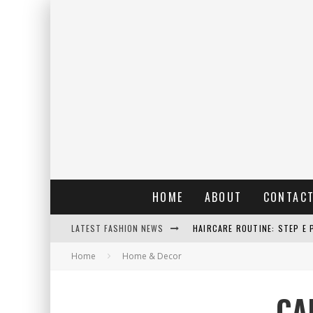
HOME
ABOUT
CONTAC
LATEST FASHION NEWS
HAIRCARE ROUTINE: STEP E 
Home
Home & Decor
RAIN: IL PROFUMO DELLA PI
ERRORI COMUNI E CATTIVE A
CA
DETTAGLI INTRAMONTABILI 