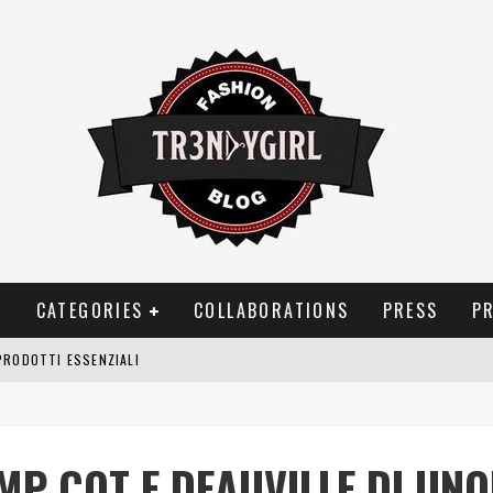
T
CATEGORIES
COLLABORATIONS
PRESS
P
PRODOTTI ESSENZIALI
OGGIA, FRAGRANZE EVOCATIVE DI TEMPORALI
BITUDINI CHE FANNO LIEVITARE LE BOLLETTE DOMESTICHE
MP COT E DEAUVILLE DI UNO
NEI COSTUMI DA BAGNO DA DONNA: COSA NON PASSA MAI DI MODA?