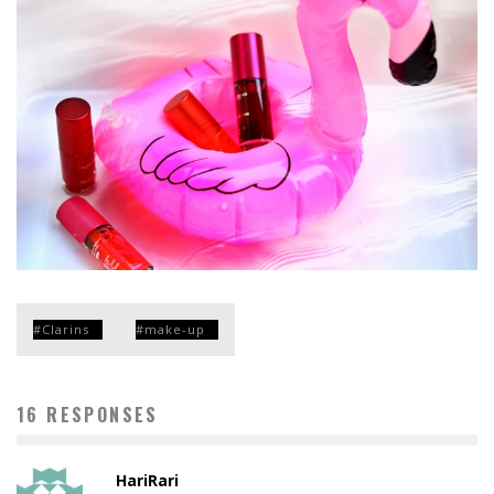
Clarins
make-up
16 RESPONSES
HariRari