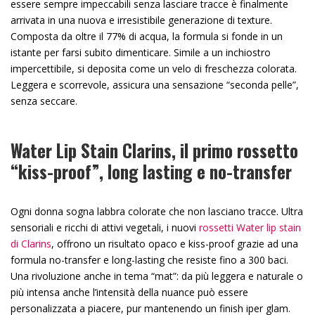
essere sempre impeccabili senza lasciare tracce è finalmente
arrivata in una nuova e irresistibile generazione di texture.
Composta da oltre il 77% di acqua, la formula si fonde in un
istante per farsi subito dimenticare. Simile a un inchiostro
impercettibile, si deposita come un velo di freschezza colorata.
Leggera e scorrevole, assicura una sensazione “seconda pelle”,
senza seccare.
Water Lip Stain Clarins, il primo rossetto
“kiss-proof”, long lasting e no-transfer
Ogni donna sogna labbra colorate che non lasciano tracce. Ultra
sensoriali e ricchi di attivi vegetali, i nuovi
rossetti Water lip stain
di Clarins
, offrono un risultato opaco e kiss-proof grazie ad una
formula no-transfer e long-lasting che resiste fino a 300 baci.
Una rivoluzione anche in tema “mat”: da più leggera e naturale o
più intensa anche l’intensità della nuance può essere
personalizzata a piacere, pur mantenendo un finish iper glam.