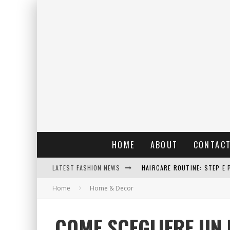
HOME
ABOUT
CONTAC
LATEST FASHION NEWS
HAIRCARE ROUTINE: STEP E 
Home
Home & Decor
RAIN: IL PROFUMO DELLA PI
ERRORI COMUNI E CATTIVE A
COME SCEGLIERE UN 
DETTAGLI INTRAMONTABILI 