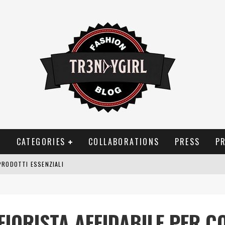
T
CATEGORIES
COLLABORATIONS
PRESS
P
PRODOTTI ESSENZIALI
OGGIA, FRAGRANZE EVOCATIVE DI TEMPORALI
BITUDINI CHE FANNO LIEVITARE LE BOLLETTE DOMESTICHE
FIORISTA AFFIDABILE PER C
NEI COSTUMI DA BAGNO DA DONNA: COSA NON PASSA MAI DI MODA?