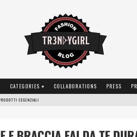
T
CATEGORIES
COLLABORATIONS
PRESS
P
OGGIA, FRAGRANZE EVOCATIVE DI TEMPORALI
BITUDINI CHE FANNO LIEVITARE LE BOLLETTE DOMESTICHE
NEI COSTUMI DA BAGNO DA DONNA: COSA NON PASSA MAI DI MODA?
E E BRACCIA FAI DA TE DUR
PRODOTTI ESSENZIALI