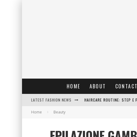
HOME
ABOUT
CONTAC
LATEST FASHION NEWS
RAIN: IL PROFUMO DELLA PI
Home
Beauty
ERRORI COMUNI E CATTIVE A
DETTAGLI INTRAMONTABILI 
EPILAZIONE GAMB
HAIRCARE ROUTINE: STEP E 