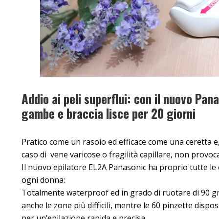
Addio ai peli superflui: con il nuovo Pan
gambe e braccia lisce per 20 giorni
Pratico come un rasoio ed efficace come una ceretta e, 
caso di vene varicose o fragilità capillare, non provoca
Il nuovo epilatore EL2A Panasonic ha proprio tutte le c
ogni donna:
Totalmente waterproof ed in grado di ruotare di 90 
anche le zone più difficili, mentre le 60 pinzette dispo
per un’epilazione rapida e precisa.