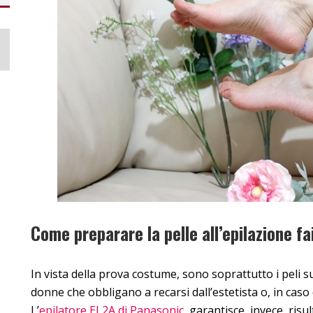
Come preparare la pelle all’epilazione fa
In vista della prova costume, sono soprattutto i peli s
donne che obbligano a recarsi dall’estetista o, in caso
L’
epilatore EL2A di Panasonic
, garantisce, invece, risul