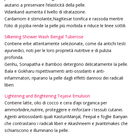
aiutano a preservare l’elasticità della pelle.
Vidarikand aumenta il livello di idratazione.
Cardamom è stimolante,NagKesar tonifica e rassoda mentre
l’olio di jojoba rende la pelle più morbida e riduce le linee sottili.
Silkening Shower Wash Bengal Tuberose
Contiene erbe attentamente selezionate, come da antichi testi
ayurvedici, noti per le loro proprietà nutritive e di pulizia
profonda.
Genhu, Sonapatha e Bamboo detergono delicatamente la pelle.
Bala e Gokharu rispettivamenti anti-ossidanti e anti-
infiammatori, riparano la pelle dagli effetti dannosi dei radicali
liberi.
Lightening and Brightening Tejasvi Emulsion
Contiene latte, olio di cocco e cera d’api organica per
ammorbidire,nutrire, proteggere e rinforzare i tessuti cutanei.
Agenti antiossidanti quali KasturiManjal, Peepal e foglie Banyan
che contrastano i radicali liberi e Akashneem e Jivantimakes che
schiariscono e illuminano la pelle.