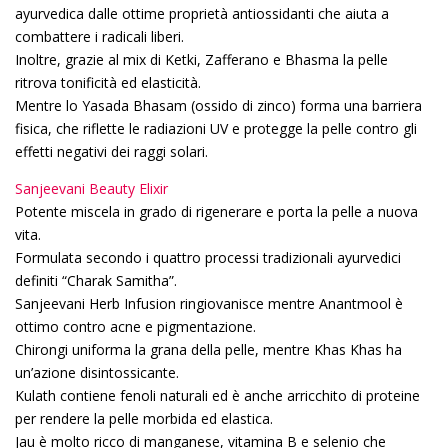
ayurvedica dalle ottime proprietà antiossidanti che aiuta a
combattere i radicali liberi.
Inoltre, grazie al mix di Ketki, Zafferano e Bhasma la pelle
ritrova tonificità ed elasticità.
Mentre lo Yasada Bhasam (ossido di zinco) forma una barriera
fisica, che riflette le radiazioni UV e protegge la pelle contro gli
effetti negativi dei raggi solari.
Sanjeevani Beauty Elixir
Potente miscela in grado di rigenerare e porta la pelle a nuova
vita.
Formulata secondo i quattro processi tradizionali ayurvedici
definiti “Charak Samitha”.
Sanjeevani Herb Infusion ringiovanisce mentre Anantmool è
ottimo contro acne e pigmentazione.
Chirongi uniforma la grana della pelle, mentre Khas Khas ha
un’azione disintossicante.
Kulath contiene fenoli naturali ed è anche arricchito di proteine ​​
per rendere la pelle morbida ed elastica.
Jau è molto ricco di manganese, vitamina B e selenio che