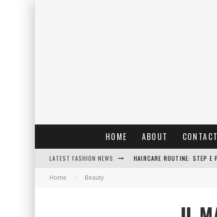
HOME
ABOUT
CONTAC
LATEST FASHION NEWS
HAIRCARE ROUTINE: STEP E 
Home
Beauty
RAIN: IL PROFUMO DELLA PI
ERRORI COMUNI E CATTIVE A
IL M
DETTAGLI INTRAMONTABILI 