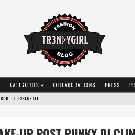
T
CATEGORIES
COLLABORATIONS
PRESS
P
PRODOTTI ESSENZIALI
OGGIA, FRAGRANZE EVOCATIVE DI TEMPORALI
BITUDINI CHE FANNO LIEVITARE LE BOLLETTE DOMESTICHE
AKE-UP POST PUNKY DI CLI
NEI COSTUMI DA BAGNO DA DONNA: COSA NON PASSA MAI DI MODA?