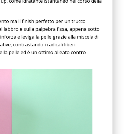
ke-up, come idratante istantaneo nel corso della
nto ma il finish perfetto per un trucco
del labbro e sulla palpebra fissa, appena sotto
inforza e leviga la pelle grazie alla miscela di
ive, contrastando i radicali liberi.
lla pelle ed è un ottimo alleato contro