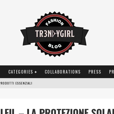
T
CATEGORIES
COLLABORATIONS
PRESS
P
PRODOTTI ESSENZIALI
OGGIA, FRAGRANZE EVOCATIVE DI TEMPORALI
BITUDINI CHE FANNO LIEVITARE LE BOLLETTE DOMESTICHE
LEIL – LA PROTEZIONE SOLAR
NEI COSTUMI DA BAGNO DA DONNA: COSA NON PASSA MAI DI MODA?