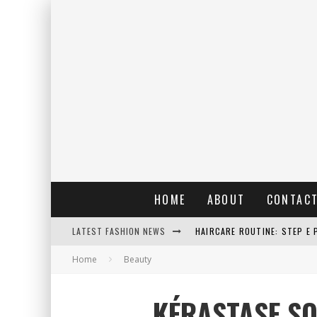
HOME
ABOUT
CONTAC
LATEST FASHION NEWS
HAIRCARE ROUTINE: STEP E 
Home
Beauty
RAIN: IL PROFUMO DELLA PI
ERRORI COMUNI E CATTIVE A
KÉRASTASE SO
DETTAGLI INTRAMONTABILI 