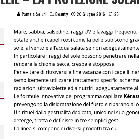
Pamela Soluri
Beauty
20 Giugno 2016
25
Mare, sabbia, salsedine, raggi UV e lavaggi frequenti:
estate anche i capelli così come la pelle subiscono gra
sole, al vento e all’acqua salata se non adeguatamente
In particolare i raggi del sole possono penetrare nell
rendere la chioma secca, crespa e stopposa.
Per evitare di ritrovarsi a fine vacanze con i capelli i
semplicemente utilizzare trattamenti specifici schermant
radiazioni ultraviolette ed a nutrirli adeguatamente al f
Le formule innovative del programma capillare
Kérast
prevengono la disidratazione del fusto e riparano al co
Un rituel dalla gestualità dedicata, unico nel suo gener
deterge, tratta e definisce in tre semplici gesti.
La linea si compone di diversi prodotti tra cui: