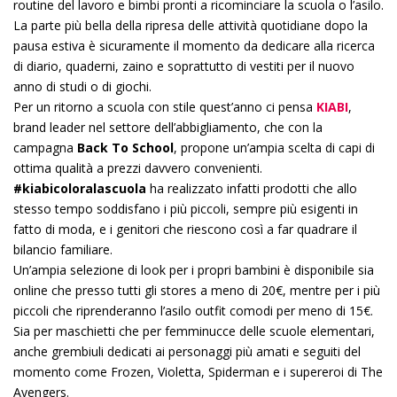
routine del lavoro e bimbi pronti a ricominciare la scuola o l’asilo.
La parte più bella della ripresa delle attività quotidiane dopo la
pausa estiva è sicuramente il momento da dedicare alla ricerca
di diario, quaderni, zaino e soprattutto di vestiti per il nuovo
anno di studi o di giochi.
Per un ritorno a scuola con stile quest’anno ci pensa
KIABI
,
brand leader nel settore dell’abbigliamento, che con la
campagna
Back To School
, propone un’ampia scelta di capi di
ottima qualità a prezzi davvero convenienti.
#kiabicoloralascuola
ha realizzato infatti prodotti che allo
stesso tempo soddisfano i più piccoli, sempre più esigenti in
fatto di moda, e i genitori che riescono così a far quadrare il
bilancio familiare.
Un’ampia selezione di look per i propri bambini è disponibile sia
online che presso tutti gli stores a meno di 20€, mentre per i più
piccoli che riprenderanno l’asilo outfit comodi per meno di 15€.
Sia per maschietti che per femminucce delle scuole elementari,
anche grembiuli dedicati ai personaggi più amati e seguiti del
momento come Frozen, Violetta, Spiderman e i supereroi di The
Avengers.