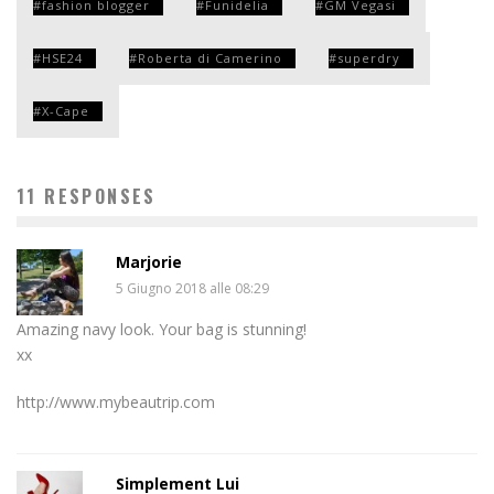
fashion blogger
Funidelia
GM Vegasi
HSE24
Roberta di Camerino
superdry
X-Cape
11 RESPONSES
Marjorie
5 Giugno 2018 alle 08:29
Amazing navy look. Your bag is stunning!
xx
http://www.mybeautrip.com
Simplement Lui