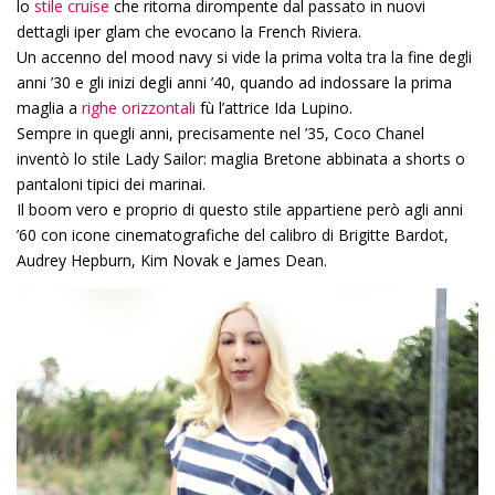
lo
stile cruise
che ritorna dirompente dal passato in nuovi
dettagli iper glam che evocano la French Riviera.
Un accenno del mood navy si vide la prima volta tra la fine degli
anni ’30 e gli inizi degli anni ’40, quando ad indossare la prima
maglia a
righe orizzontali
fù l’attrice Ida Lupino.
Sempre in quegli anni, precisamente nel ’35, Coco Chanel
inventò lo stile Lady Sailor: maglia Bretone abbinata a shorts o
pantaloni tipici dei marinai.
Il boom vero e proprio di questo stile appartiene però agli anni
’60 con icone cinematografiche del calibro di Brigitte Bardot,
Audrey Hepburn, Kim Novak e James Dean.