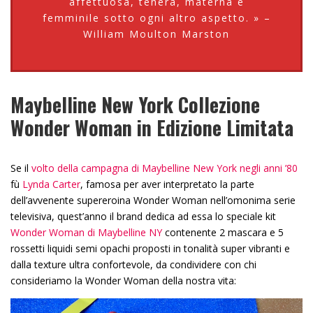
affettuosa, tenera, materna e
femminile sotto ogni altro aspetto. » –
William Moulton Marston
Maybelline New York Collezione
Wonder Woman in Edizione Limitata
Se il
volto della campagna di Maybelline New York negli anni ’80
fù
Lynda Carter
, famosa per aver interpretato la parte
dell’avvenente supereroina Wonder Woman nell’omonima serie
televisiva, quest’anno il brand dedica ad essa lo speciale kit
Wonder Woman di Maybelline NY
contenente 2 mascara e 5
rossetti liquidi semi opachi proposti in tonalità super vibranti e
dalla texture ultra confortevole, da condividere con chi
consideriamo la Wonder Woman della nostra vita: