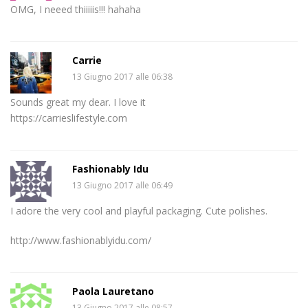
OMG, I neeed thiiiiis!!! hahaha
Carrie
13 Giugno 2017 alle 06:38
Sounds great my dear. I love it
https://carrieslifestyle.com
Fashionably Idu
13 Giugno 2017 alle 06:49
I adore the very cool and playful packaging. Cute polishes.
http://www.fashionablyidu.com/
Paola Lauretano
13 Giugno 2017 alle 08:57