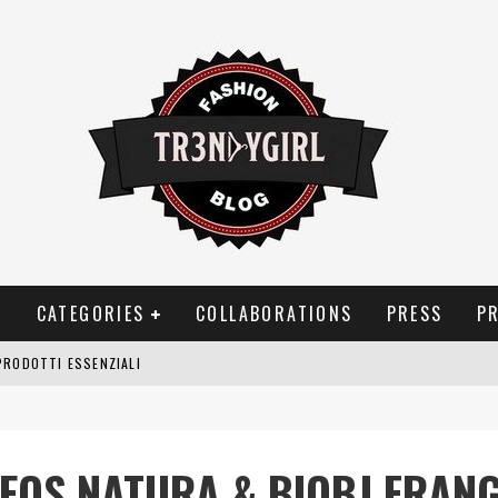
T
CATEGORIES
COLLABORATIONS
PRESS
P
PRODOTTI ESSENZIALI
OGGIA, FRAGRANZE EVOCATIVE DI TEMPORALI
BITUDINI CHE FANNO LIEVITARE LE BOLLETTE DOMESTICHE
 EOS NATURA & BIOBJ FRANG
NEI COSTUMI DA BAGNO DA DONNA: COSA NON PASSA MAI DI MODA?