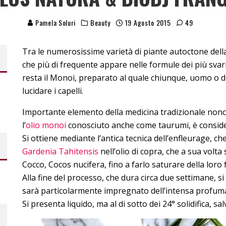
Pamela Soluri
Beauty
19 Agosto 2015
49
Tra le numerosissime varietà di piante autoctone della 
che più di frequente appare nelle formule dei più svari
resta il Monoi, preparato al quale chiunque, uomo o don
lucidare i capelli.
Importante elemento della medicina tradizionale nonché
l’
olio monoi
conosciuto anche come taurumi, è consider
Si ottiene mediante l’antica tecnica dell’enfleurage, che
Gardenia Tahitensis
nell’olio di copra, che a sua volta 
Cocco, Cocos nucifera, fino a farlo saturare della loro
Alla fine del processo, che dura circa due settimane, s
sarà particolarmente impregnato dell’intensa profumaz
Si presenta liquido, ma al di sotto dei 24° solidifica, sal