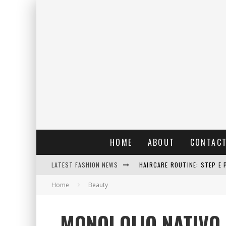
HOME
ABOUT
CONTAC
HAIRCARE ROUTINE: STEP E 
LATEST FASHION NEWS
RAIN: IL PROFUMO DELLA PI
Home
Beauty
ERRORI COMUNI E CATTIVE A
MONOI OLIO NATIVO
DETTAGLI INTRAMONTABILI 