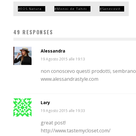
EOS Natura
Monoi de Tahiti
Sanecovit
49 RESPONSES
Alessandra
19 Agosto 2015 alle 19:13
non conoscevo questi prodotti, sembrano o
www.alessandrastyle.com
Lary
19 Agosto 2015 alle 19:33
great post!
http://www.tastemycloset.com/