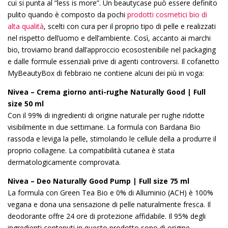
cui si punta al “less is more”. Un beautycase può essere definito
pulito quando è composto da pochi
prodotti cosmetici bio di
alta qualità
, scelti con cura per il proprio tipo di pelle e realizzati
nel rispetto dell’uomo e dell’ambiente. Così, accanto ai marchi
bio, troviamo brand dall’approccio ecosostenibile nel packaging
e dalle formule essenziali prive di agenti controversi. Il cofanetto
MyBeautyBox di febbraio ne contiene alcuni dei più in voga:
Nivea – Crema giorno anti-rughe Naturally Good | Full
size 50 ml
Con il 99% di ingredienti di origine naturale per rughe ridotte
visibilmente in due settimane. La formula con Bardana Bio
rassoda e leviga la pelle, stimolando le cellule della a produrre il
proprio collagene. La compatibilità cutanea è stata
dermatologicamente comprovata.
Nivea – Deo Naturally Good Pump | Full size 75 ml
La formula con Green Tea Bio e 0% di Alluminio (ACH) è 100%
vegana e dona una sensazione di pelle naturalmente fresca. Il
deodorante offre 24 ore di protezione affidabile. Il 95% degli
ingredienti contenuti in questo prodotto sono di origine