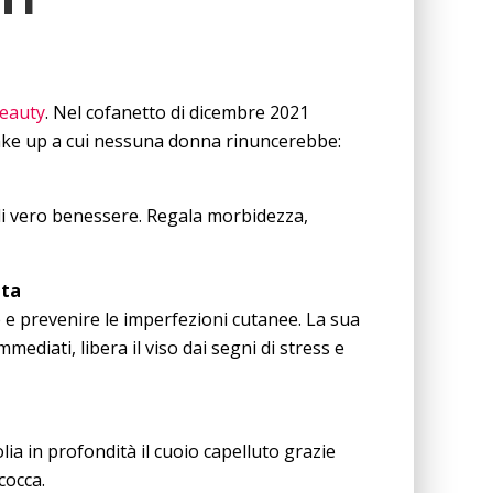
eauty
. Nel cofanetto di dicembre 2021
 make up a cui nessuna donna rinuncerebbe:
di vero benessere. Regala morbidezza,
tta
e prevenire le imperfezioni cutanee. La sua
mmediati, libera il viso dai segni di stress e
olia in profondità il cuoio capelluto grazie
cocca.