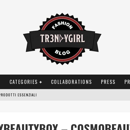
T
CATEGORIES
COLLABORATIONS
PRESS
P
PRODOTTI ESSENZIALI
OGGIA, FRAGRANZE EVOCATIVE DI TEMPORALI
BITUDINI CHE FANNO LIEVITARE LE BOLLETTE DOMESTICHE
YBEAUTYBOX – COSMOBEAU
NEI COSTUMI DA BAGNO DA DONNA: COSA NON PASSA MAI DI MODA?