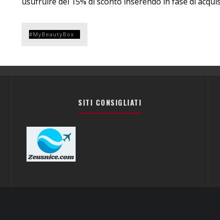
usufruire del 15% di sconto inserendo in fase di acqui
MyBeautyBox
SITI CONSIGLIATI