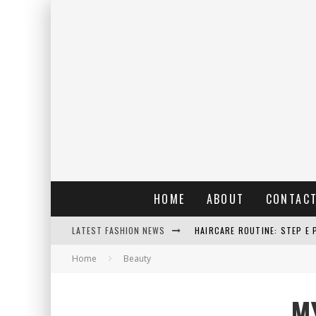
HOME
ABOUT
CONTAC
LATEST FASHION NEWS
HAIRCARE ROUTINE: STEP E 
Home
Beauty
RAIN: IL PROFUMO DELLA PI
ERRORI COMUNI E CATTIVE A
M
DETTAGLI INTRAMONTABILI 