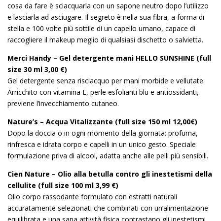
cosa da fare è sciacquarla con un sapone neutro dopo l’utilizzo
e lasciarla ad asciugare. Il segreto è nella sua fibra, a forma di
stella e 100 volte più sottile di un capello umano, capace di
raccogliere il makeup meglio di qualsiasi dischetto o salvietta.
Merci Handy – Gel detergente mani HELLO SUNSHINE (full
size 30 ml 3,00 €)
Gel detergente senza risciacquo per mani morbide e vellutate.
Arricchito con vitamina E, perle esfolianti blu e antiossidanti,
previene l’invecchiamento cutaneo.
Nature’s – Acqua Vitalizzante (full size 150 ml 12,00€)
Dopo la doccia o in ogni momento della giornata: profuma,
rinfresca e idrata corpo e capelli in un unico gesto. Speciale
formulazione priva di alcool, adatta anche alle pelli più sensibili.
Cien Nature – Olio alla betulla contro gli inestetismi della
cellulite (full size 100 ml 3,99 €)
Olio corpo rassodante formulato con estratti naturali
accuratamente selezionati che combinati con un’alimentazione
equilibrata e una sana attività fisica contrastano gli inestetismi