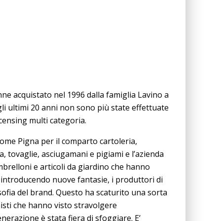
ne acquistato nel 1996 dalla famiglia Lavino a
i ultimi 20 anni non sono più state effettuate
censing multi categoria.
 come Pigna per il comparto cartoleria,
la, tovaglie, asciugamani e pigiami e l’azienda
brelloni e articoli da giardino che hanno
r introducendo nuove fantasie, i produttori di
osofia del brand. Questo ha scaturito una sorta
nisti che hanno visto stravolgere
erazione è stata fiera di sfoggiare. E’