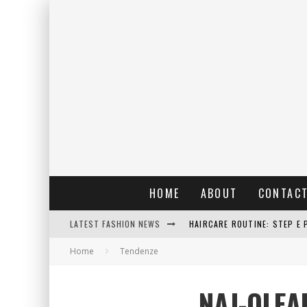
HOME
ABOUT
CONTAC
LATEST FASHION NEWS
HAIRCARE ROUTINE: STEP E 
Home
Tendenze
RAIN: IL PROFUMO DELLA PI
ERRORI COMUNI E CATTIVE A
NAJ-OLEA
DETTAGLI INTRAMONTABILI 