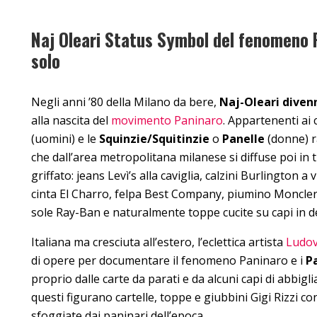
Naj Oleari Status Symbol del fenomeno P
solo
Negli anni ’80 della Milano da bere,
Naj-Oleari dive
alla nascita del
movimento Paninaro
. Appartenenti ai 
(uomini) e le
Squinzie/Squitinzie
o
Panelle
(donne) r
che dall’area metropolitana milanese si diffuse poi in tu
griffato: jeans Levì’s alla caviglia, calzini Burlington 
cinta El Charro, felpa Best Company, piumino Moncler e
sole Ray-Ban e naturalmente toppe cucite su capi in de
Italiana ma cresciuta all’estero, l’eclettica artista
Ludov
di opere per documentare il fenomeno Paninaro e i
P
proprio dalle carte da parati e da alcuni capi di abbigl
questi figurano cartelle, toppe e giubbini Gigi Rizzi c
sfoggiate dai paninari dell’epoca.