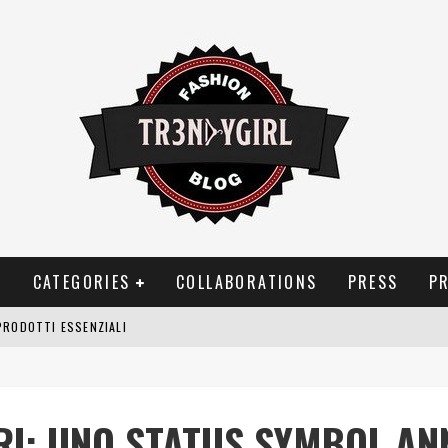
T
CATEGORIES
COLLABORATIONS
PRESS
P
PRODOTTI ESSENZIALI
OGGIA, FRAGRANZE EVOCATIVE DI TEMPORALI
BITUDINI CHE FANNO LIEVITARE LE BOLLETTE DOMESTICHE
RI: UNO STATUS SYMBOL ANN
NEI COSTUMI DA BAGNO DA DONNA: COSA NON PASSA MAI DI MODA?