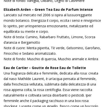
Note di fondo: Vaniglia, Olibano, Legno di Cashmere
Elizabeth Arden – Green Tea Eau de Parfum Intense
Lanciato sul mercato nel 2006 si ispira al lussuoreggiante
mondo botanico. Energizza il corpo, eccita i sensi e rinvigorisce
lo spirito, per un’esperienza emozionante, rivitalizzante ed
equilibrata su mente e corpo.
Note di testa: Cumino, Rabarbaro Fruttato, Limone, Scorza
d’arancia e Bergamotto
Note di cuore: Menta piperita, Tè verde, Gelsomino, Garofano,
Finocchio e Sedano aromatizzato.
Note di fondo: Muschio di quercia, Muschio animale e Ambra
Eau de Cartier – Goutte de Rose Eau de Toilette
Una fragranza delicata e femminile, dedicata alla rosa: creata
dal naso Mathilde Laurent, è un’acqua pensata al femminile,
dalla freschezza vellutata, sublimata dalla delicatezza di una
rosa appena colta, la rosa centifoglia. Essa viene raccolta
naturalmente e coltivata senza diserbanti o pesticidi. Iper
femminile anche il packaging racchiuso in una box rosa
shocking. Lucente come un gioiello, fresco come un bocciolo