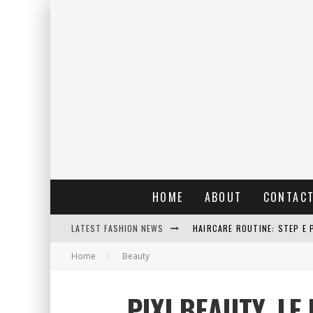
HOME
ABOUT
CONTAC
LATEST FASHION NEWS
HAIRCARE ROUTINE: STEP E 
Home
Beauty
RAIN: IL PROFUMO DELLA PI
ERRORI COMUNI E CATTIVE A
PIXI BEAUTY, L
DETTAGLI INTRAMONTABILI 