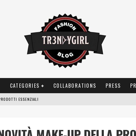
T
CATEGORIES
COLLABORATIONS
PRESS
P
PRODOTTI ESSENZIALI
OGGIA, FRAGRANZE EVOCATIVE DI TEMPORALI
BITUDINI CHE FANNO LIEVITARE LE BOLLETTE DOMESTICHE
E NOVITÀ MAKE-UP DELLA PR
NEI COSTUMI DA BAGNO DA DONNA: COSA NON PASSA MAI DI MODA?