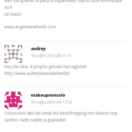
Beh dai quando si parla di risparmiare siamo tutte interessate
no?!
Un bacio
www.angelswearheels.com
audrey
30 Luglio 2016 alle 11:41
ma che idea, è proprio geniale hai ragione!!
http://www.audreyinwonderland.it/
makeupnonsolo
30 Luglio 2016 alle 13:52
Conoscevo altri siti simili ma BestShopping non l’avevo mai
sentito. Vado subito a guardarlo!