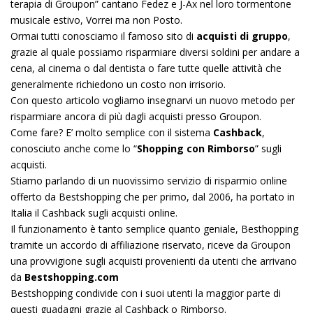
terapia di Groupon” cantano Fedez e J-Ax nel loro tormentone
musicale estivo, Vorrei ma non Posto.
Ormai tutti conosciamo il famoso sito di
acquisti di gruppo
,
grazie al quale possiamo risparmiare diversi soldini per andare a
cena, al cinema o dal dentista o fare tutte quelle attività che
generalmente richiedono un costo non irrisorio.
Con questo articolo vogliamo insegnarvi un nuovo metodo per
risparmiare ancora di più dagli acquisti presso Groupon.
Come fare? E’ molto semplice con il sistema
Cashback
,
conosciuto anche come lo “
Shopping con Rimborso
” sugli
acquisti.
Stiamo parlando di un nuovissimo servizio di risparmio online
offerto da Bestshopping che per primo, dal 2006, ha portato in
Italia il Cashback sugli acquisti online.
Il funzionamento è tanto semplice quanto geniale, Besthopping
tramite un accordo di affiliazione riservato, riceve da Groupon
una provvigione sugli acquisti provenienti da utenti che arrivano
da
Bestshopping.com
Bestshopping condivide con i suoi utenti la maggior parte di
questi guadagni grazie al Cashback o Rimborso.