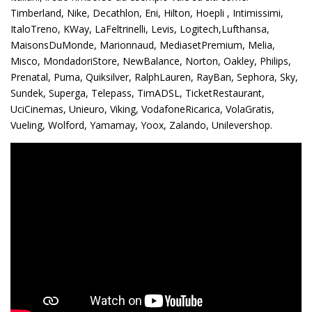
Timberland, Nike, Decathlon, Eni, Hilton, Hoepli , Intimissimi,
ItaloTreno, KWay, LaFeltrinelli, Levis, Logitech,Lufthansa,
MaisonsDuMonde, Marionnaud, MediasetPremium, Melia,
Misco, MondadoriStore, NewBalance, Norton, Oakley, Philips,
Prenatal, Puma, Quiksilver, RalphLauren, RayBan, Sephora, Sky,
Sundek, Superga, Telepass, TimADSL, TicketRestaurant,
UciCinemas, Unieuro, Viking, VodafoneRicarica, VolaGratis,
Vueling, Wolford, Yamamay, Yoox, Zalando, Unilevershop.