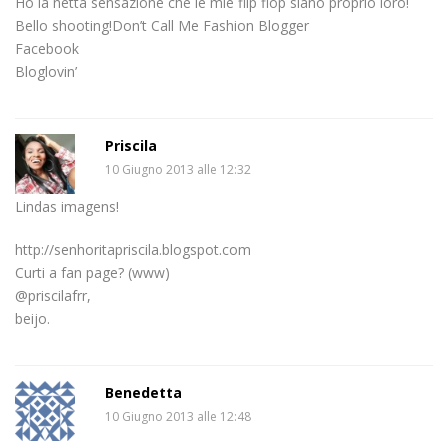
Ho la netta sensazione che le mie flip flop siano proprio loro!
Bello shooting!Don’t Call Me Fashion Blogger
Facebook
Bloglovin’
Priscila
10 Giugno 2013 alle 12:32
Lindas imagens!
http://senhoritapriscila.blogspot.com
Curti a fan page? (www)
@priscilafrr,
beijo.
Benedetta
10 Giugno 2013 alle 12:48