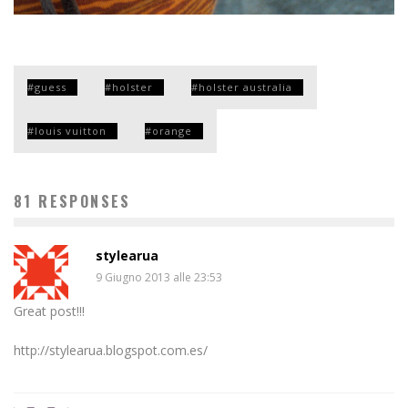
guess
holster
holster australia
louis vuitton
orange
81 RESPONSES
stylearua
9 Giugno 2013 alle 23:53
Great post!!!
http://stylearua.blogspot.com.es/