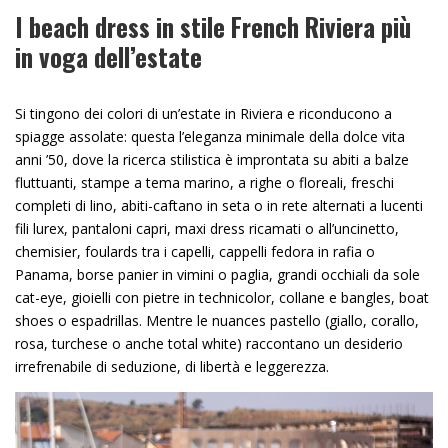
I beach dress in stile French Riviera più
in voga dell’estate
Si tingono dei colori di un’estate in Riviera e riconducono a
spiagge assolate: questa l’eleganza minimale della dolce vita
anni ’50, dove la ricerca stilistica è improntata su abiti a balze
fluttuanti, stampe a tema marino, a righe o floreali, freschi
completi di lino, abiti-caftano in seta o in rete alternati a lucenti
fili lurex, pantaloni capri, maxi dress ricamati o all’uncinetto,
chemisier, foulards tra i capelli, cappelli fedora in rafia o
Panama, borse panier in vimini o paglia, grandi occhiali da sole
cat-eye, gioielli con pietre in technicolor, collane e bangles, boat
shoes o espadrillas. Mentre le nuances pastello (giallo, corallo,
rosa, turchese o anche total white) raccontano un desiderio
irrefrenabile di seduzione, di libertà e leggerezza.