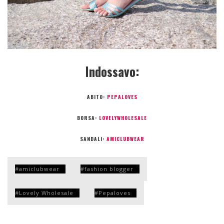
Indossavo:
ABITO:
PEPALOVES
BORSA:
LOVELYWHOLESALE
SANDALI:
AMICLUBWEAR
amiclubwear
fashion blogger
Lovely Wholesale
Pepaloves