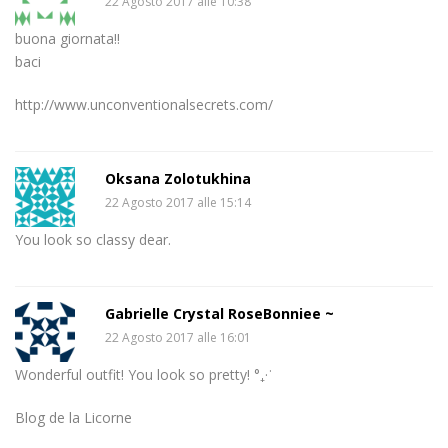
22 Agosto 2017 alle 10:38
buona giornata!!
baci
http://www.unconventionalsecrets.com/
Oksana Zolotukhina
22 Agosto 2017 alle 15:14
You look so classy dear.
Gabrielle Crystal RoseBonniee ~
22 Agosto 2017 alle 16:01
Wonderful outfit! You look so pretty! °₊·ˈ
Blog de la Licorne