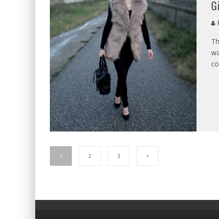
G
P
Th
wa
co
1
2
3