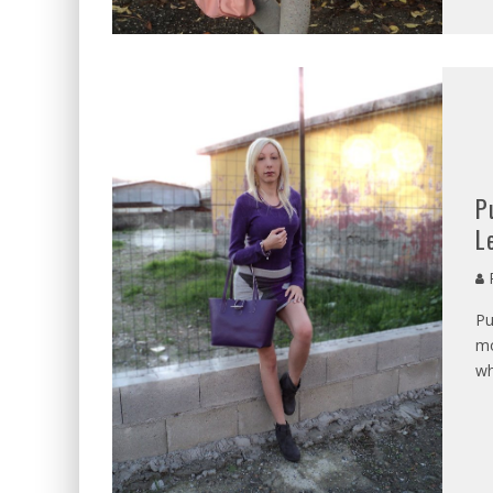
P
L
P
Pu
mo
wh