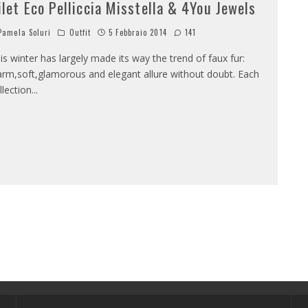
ilet Eco Pelliccia Misstella & 4You Jewels
amela Soluri
Outfit
5 Febbraio 2014
141
is winter has largely made ​​its way the trend of faux fur:
rm,soft,glamorous and elegant allure without doubt. Each
llection
...