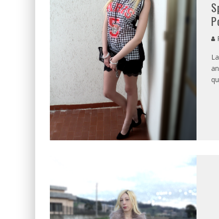
S
P
P
La
an
qu