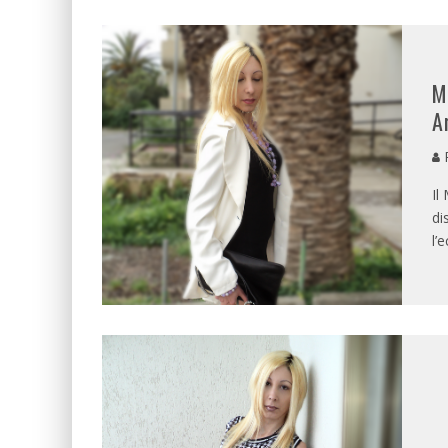
M
A
P
Il
di
l’