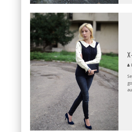
X
P
Se
go
au