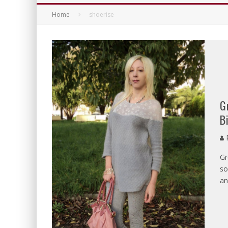
Home
shoerise
G
B
P
Gr
so
an