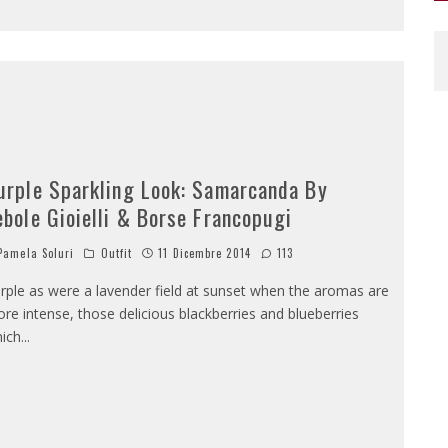
urple Sparkling Look: Samarcanda By
ebole Gioielli & Borse Francopugi
amela Soluri
Outfit
11 Dicembre 2014
113
rple as were a lavender field at sunset when the aromas are
re intense, those delicious blackberries and blueberries
ich
...