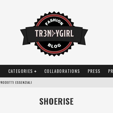
T
CATEGORIES
COLLABORATIONS
PRESS
P
PRODOTTI ESSENZIALI
OGGIA, FRAGRANZE EVOCATIVE DI TEMPORALI
SHOERISE
BITUDINI CHE FANNO LIEVITARE LE BOLLETTE DOMESTICHE
NEI COSTUMI DA BAGNO DA DONNA: COSA NON PASSA MAI DI MODA?