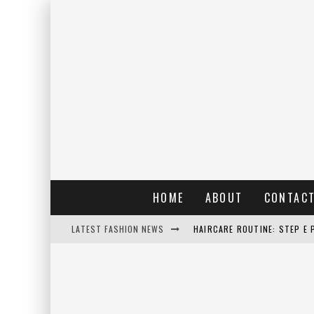
HOME
ABOUT
CONTAC
LATEST FASHION NEWS
HAIRCARE ROUTINE: STEP E 
RAIN: IL PROFUMO DELLA PI
ERRORI COMUNI E CATTIVE A
DETTAGLI INTRAMONTABILI 