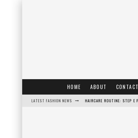
HOME
ABOUT
CONTAC
LATEST FASHION NEWS
HAIRCARE ROUTINE: STEP E 
RAIN: IL PROFUMO DELLA PI
ERRORI COMUNI E CATTIVE A
DETTAGLI INTRAMONTABILI 