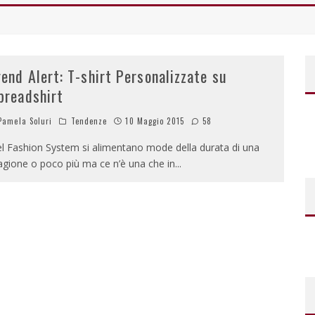
rend Alert: T-shirt Personalizzate su
preadshirt
amela Soluri
Tendenze
10 Maggio 2015
58
l Fashion System si alimentano mode della durata di una
agione o poco più ma ce n’è una che in
...