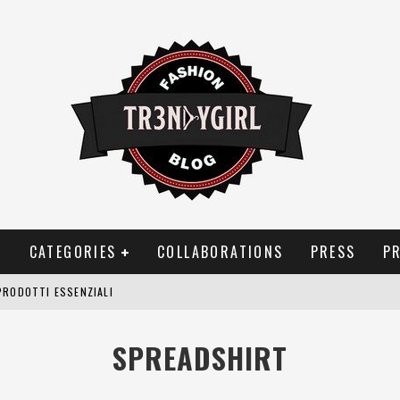
T
CATEGORIES
COLLABORATIONS
PRESS
P
PRODOTTI ESSENZIALI
OGGIA, FRAGRANZE EVOCATIVE DI TEMPORALI
SPREADSHIRT
BITUDINI CHE FANNO LIEVITARE LE BOLLETTE DOMESTICHE
NEI COSTUMI DA BAGNO DA DONNA: COSA NON PASSA MAI DI MODA?