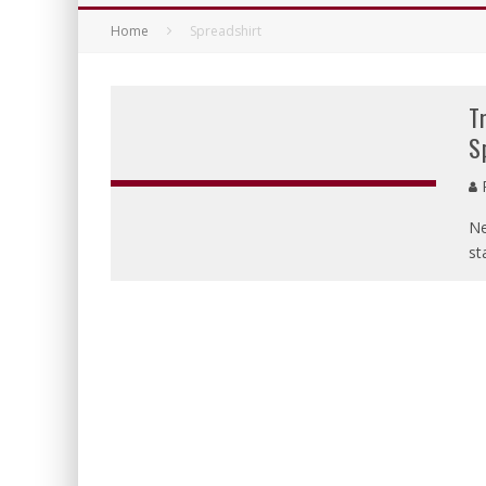
Home
Spreadshirt
T
S
P
Ne
st