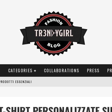
T
CATEGORIES
COLLABORATIONS
PRESS
P
PRODOTTI ESSENZIALI
OGGIA, FRAGRANZE EVOCATIVE DI TEMPORALI
BITUDINI CHE FANNO LIEVITARE LE BOLLETTE DOMESTICHE
 T-SHIRT PERSONALIZZATE S
NEI COSTUMI DA BAGNO DA DONNA: COSA NON PASSA MAI DI MODA?