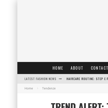
HOME
ABOUT
CONTAC
LATEST FASHION NEWS
HAIRCARE ROUTINE: STEP E 
Home
Tendenze
RAIN: IL PROFUMO DELLA PI
ERRORI COMUNI E CATTIVE A
TREND ALERT:
DETTAGLI INTRAMONTABILI 