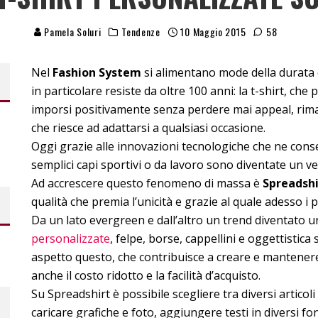
Pamela Soluri
Tendenze
10 Maggio 2015
58
Nel
Fashion System
si alimentano mode della durata 
in particolare resiste da oltre 100 anni: la t-shirt, c
imporsi positivamente senza perdere mai appeal, rima
che riesce ad adattarsi a qualsiasi occasione.
Oggi grazie alle innovazioni tecnologiche che ne cons
semplici capi sportivi o da lavoro sono diventate un 
Ad accrescere questo fenomeno di massa è
Spreadshi
qualità che premia l’unicità e grazie al quale adesso i
Da un lato evergreen e dall’altro un trend diventato 
personalizzate
, felpe, borse, cappellini e oggettistic
aspetto questo, che contribuisce a creare e mantenere v
anche il costo ridotto e la facilità d’acquisto.
Su Spreadshirt è possibile scegliere tra diversi articoli
caricare grafiche e foto, aggiungere testi in diversi fon