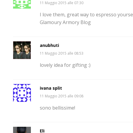
11 Maggio 2015 alle 07:30
I love them, great way to espresso yoursel
Glamoury Armory Blog
anubhuti
11 Maggio 2015 alle 08:53
lovely idea for gifting :)
ivana split
11 Maggio 2015 alle 09:08
sono bellissime!
Eli