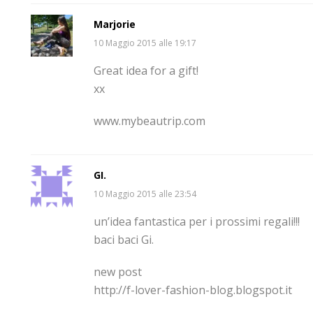
Marjorie
10 Maggio 2015 alle 19:17
Great idea for a gift!
xx
www.mybeautrip.com
GI.
10 Maggio 2015 alle 23:54
un’idea fantastica per i prossimi regali!!!
baci baci Gi.
new post
http://f-lover-fashion-blog.blogspot.it