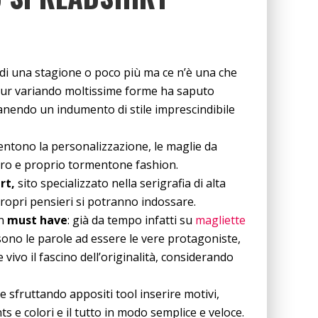
di una stagione o poco più ma ce n’è una che
he pur variando moltissime forme ha saputo
nendo un indumento di stile imprescindibile
entono la personalizzazione, le maglie da
vero e proprio tormentone fashion.
rt,
sito specializzato nella serigrafia di alta
 propri pensieri si potranno indossare.
un
must have
: già da tempo infatti su
magliette
a sono le parole ad essere le vere protagoniste,
ivo il fascino dell’originalità, considerando
 e sfruttando appositi tool inserire motivi,
ts e colori e il tutto in modo semplice e veloce.