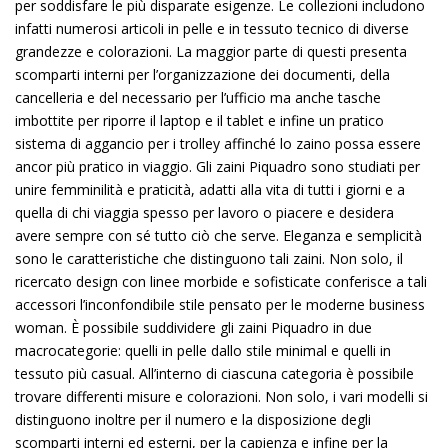
per soddisfare le più disparate esigenze. Le collezioni includono
infatti numerosi articoli in pelle e in tessuto tecnico di diverse
grandezze e colorazioni. La maggior parte di questi presenta
scomparti interni per l’organizzazione dei documenti, della
cancelleria e del necessario per l’ufficio ma anche tasche
imbottite per riporre il laptop e il tablet e infine un pratico
sistema di aggancio per i trolley affinché lo zaino possa essere
ancor più pratico in viaggio. Gli zaini Piquadro sono studiati per
unire femminilità e praticità, adatti alla vita di tutti i giorni e a
quella di chi viaggia spesso per lavoro o piacere e desidera
avere sempre con sé tutto ciò che serve. Eleganza e semplicità
sono le caratteristiche che distinguono tali zaini. Non solo, il
ricercato design con linee morbide e sofisticate conferisce a tali
accessori l’inconfondibile stile pensato per le moderne business
woman. È possibile suddividere gli zaini Piquadro in due
macrocategorie: quelli in pelle dallo stile minimal e quelli in
tessuto più casual. All’interno di ciascuna categoria è possibile
trovare differenti misure e colorazioni. Non solo, i vari modelli si
distinguono inoltre per il numero e la disposizione degli
scomparti interni ed esterni, per la capienza e infine per la