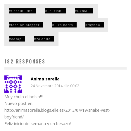
Cordini Rita
Cruciani
Dxmall
fashion blogger
luca barra
myboo
oasap
zalando
182 RESPONSES
Anima sorella
24 Novembre 2014 alle 00:02
Muy chulo el bolso!!!
Nuevo post en:
http://animasorella.blogs.elle.es/2013/04/19/snake-vest-
boyfriend/
Feliz inicio de semana y un besazo!