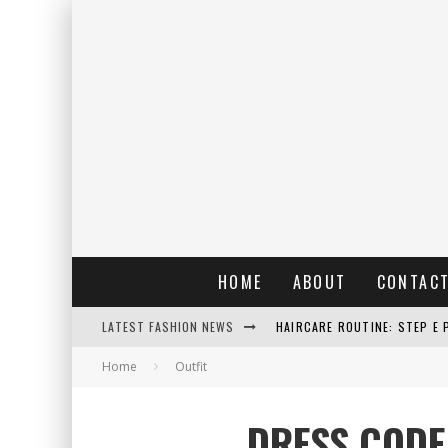
HOME
ABOUT
CONTAC
LATEST FASHION NEWS
RAIN: IL PROFUMO DELLA PI
Home
Outfit
ERRORI COMUNI E CATTIVE A
DETTAGLI INTRAMONTABILI 
DRESS CODE
HAIRCARE ROUTINE: STEP E 