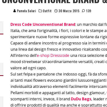
Pamela Soluri
Outfit
30 Marzo 2015
139
Dress Code Unconventional Brand
: un marchio dal f
Italia, che ama l’originalità, i fiori, i colori e le stamp
sperimentare nuove forme espressive lontane da rigid
Capace di andare incontro al progresso sia in termini di
una linea dal design fresco e innovativo ricalcando co
All’interno dell’
e-shop Dresscode
una ricca selezione d
mood streetwear straordinariamente versatili, creati 
valore ad ogni capo.
Sul set felpa e pantalone che indosso oggi, fà da sfon
ai tanti maxi flowers evocano giardini lussuoreggianti 
individualità attraverso elementi facilmente interscambi
Pellami morbidi e appaganti al tatto, design glamour, 
scomparti interni, invece, il brand
DuDu Bags
, leader 
di offrire prodotti di qualità ma anche e soprattutto 