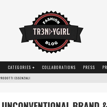
T
CATEGORIES
COLLABORATIONS
PRESS
P
OGGIA, FRAGRANZE EVOCATIVE DI TEMPORALI
BITUDINI CHE FANNO LIEVITARE LE BOLLETTE DOMESTICHE
NEI COSTUMI DA BAGNO DA DONNA: COSA NON PASSA MAI DI MODA?
 UNCONVENTIONAL BRAND 
PRODOTTI ESSENZIALI