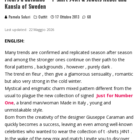
Kansla of Sweden
Pamela Soluri
Outfit
17 Ottobre 2013
68
Last updated:
22 Maggio 2026
ENGLISH:
Many trends are confirmed and replicated season after season
and among the stronger ones continue on their path to the
floral patterns , backgrounds , however , purely dark .
The trend en fleur , then give a glamorous sensuality , romantic
but also very strong in the cold winter.
Mystical and enigmatic charm mixed pattern different from the
usual to plague the new collection of signed
Just for Number
One
, a brand man/woman Made in Italy , young and
unmistakable style.
Born from the creativity of the designer Giuseppe Caraman and
quickly becomes a success, leaving an even among well-known
celebrities who wanted to wear the collection of t -shirts J4N1 .
In the wake of the new mix and match I invite you to discover