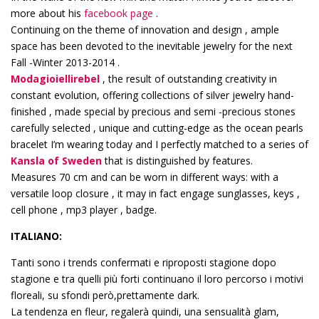
more about his
facebook page
.
Continuing on the theme of innovation and design , ample
space has been devoted to the inevitable jewelry for the next
Fall -Winter 2013-2014 .
Modagioiellirebel
, the result of outstanding creativity in
constant evolution, offering collections of silver jewelry hand-
finished , made special by precious and semi -precious stones
carefully selected , unique and cutting-edge as the ocean pearls
bracelet I’m wearing today and I perfectly matched to a series of
Kansla of Sweden
that is distinguished by features.
Measures 70 cm and can be worn in different ways: with a
versatile loop closure , it may in fact engage sunglasses, keys ,
cell phone , mp3 player , badge.
ITALIANO:
Tanti sono i trends confermati e riproposti stagione dopo
stagione e tra quelli più forti continuano il loro percorso i motivi
floreali, su sfondi però,prettamente dark.
La tendenza en fleur, regalerà quindi, una sensualità glam,