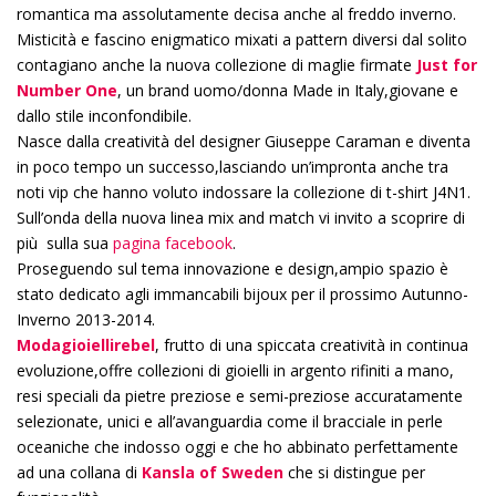
romantica ma assolutamente decisa anche al freddo inverno.
Misticità e fascino enigmatico mixati a pattern diversi dal solito
contagiano anche la nuova collezione di maglie firmate
Just for
Number One
, un brand uomo/donna Made in Italy,giovane e
dallo stile inconfondibile.
Nasce dalla creatività del designer Giuseppe Caraman e diventa
in poco tempo un successo,lasciando un’impronta anche tra
noti vip che hanno voluto indossare la collezione di t-shirt J4N1.
Sull’onda della nuova linea mix and match vi invito a scoprire di
più sulla sua
pagina facebook
.
Proseguendo sul tema innovazione e design,ampio spazio è
stato dedicato agli immancabili bijoux per il prossimo Autunno-
Inverno 2013-2014.
Modagioiellirebel
, frutto di una spiccata creatività in continua
evoluzione,offre collezioni di gioielli in argento rifiniti a mano,
resi speciali da pietre preziose e semi-preziose accuratamente
selezionate, unici e all’avanguardia come il bracciale in perle
oceaniche che indosso oggi e che ho abbinato perfettamente
ad una collana di
Kansla of Sweden
che si distingue per