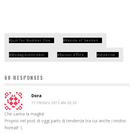
Just for Number One
Kansla of Sweden
Modagioiellirebel
Raison d’Être
shoerise
68 RESPONSES
Dora
17 Ottobre 2013 alle 02:33
Che carina la maglia!
Proprio nel post di oggi parlo di tendenze tra cui anche i motivi
floreali! :)