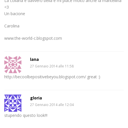
La collana è davvero bella e mi piace molto anche la mantellina
<3
Un bacione
Carolina
www.the-world-c.blogspot.com
lana
27 Gennaio 2014 alle 11:58
http://becoolbepositivebeyou.blogspot.com/ great :)
gloria
27 Gennaio 2014 alle 12:04
stupendo questo look!!!