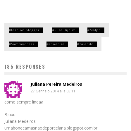
fashion blogger
Fusa Bijoux
Malph
Sammydress
shoerise
zalando
185 RESPONSES
Juliana Pereira Medeiros
27 Gennaio 2014 alle 03:11
como sempre lindaa
Bjuuu
Juliana Medeiros
umabonecamasnaodeporcelana.blogspot.com.br