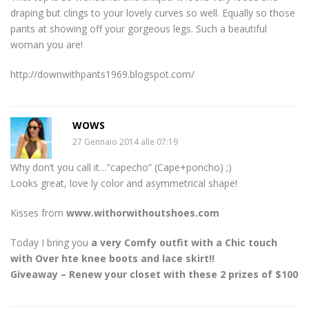
draping but clings to your lovely curves so well. Equally so those
pants at showing off your gorgeous legs. Such a beautiful
woman you are!
http://downwithpants1969.blogspot.com/
WOWS
27 Gennaio 2014 alle 07:19
Why don’t you call it…”capecho” (Cape+poncho) ;)
Looks great, love ly color and asymmetrical shape!
Kisses from
www.withorwithoutshoes.com
Today I bring you
a very Comfy outfit with a Chic touch
with Over hte knee boots and lace skirt!!
Giveaway – Renew your closet with these 2 prizes of $100