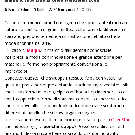
Pamela Soluri
Outfit
27 Gennaio 2014
185
Ci sono creazioni di brand emergenti che nonostante il mercato
saturo da centinaia di grandi griffe,a volte fanno la differenza e
spiccano prepotentemente,a dimostrazione del fatto che la
moda sconfina nell’arte.
E’ il caso di
Malph
,un marchio dall’identità riconoscibile:
interpreta la moda con innovazione e grande attenzione per
materiali e forme non propriamente convenzionali e
imprevedibili.
Concetto, questo, che sviluppa il tessuto felpa con vestibilità
quasi da pret a porter presentando una linea imprevedibile: abiti
che si trasformano in top,felpe con l’hoola hop incorporato o
con il cappuccio a forma di souvenir con tanto di neve sintetica
che si muove all’interno,per look anticonformisti e volutamente
differenti da quello che si trova oggi nei negozi.
Io stessa non riesco a dare un nome preciso a questo
Over Star
che indosso oggi …
poncho-cappa
? Posso solo dirvi che è di
una morbidezza unica e tiene così caldo che non ho avuto