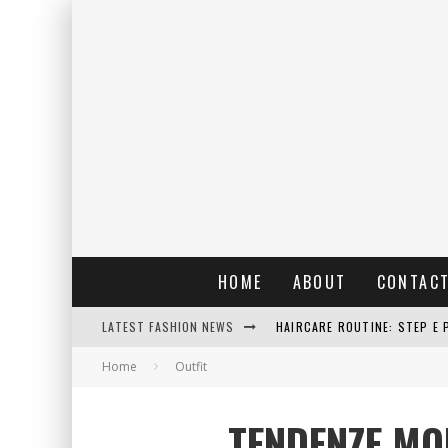
HOME
ABOUT
CONTAC
LATEST FASHION NEWS
RAIN: IL PROFUMO DELLA PI
Home
Outfit
ERRORI COMUNI E CATTIVE A
DETTAGLI INTRAMONTABILI 
TENDENZE MO
HAIRCARE ROUTINE: STEP E 