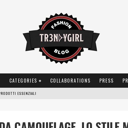
T
CATEGORIES
COLLABORATIONS
PRESS
P
OGGIA, FRAGRANZE EVOCATIVE DI TEMPORALI
BITUDINI CHE FANNO LIEVITARE LE BOLLETTE DOMESTICHE
NEI COSTUMI DA BAGNO DA DONNA: COSA NON PASSA MAI DI MODA?
DA CAMOUFLAGE, LO STILE M
PRODOTTI ESSENZIALI