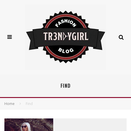
FIND
Home
Find