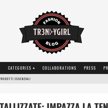
T
CATEGORIES
COLLABORATIONS
PRESS
P
PRODOTTI ESSENZIALI
OGGIA, FRAGRANZE EVOCATIVE DI TEMPORALI
BITUDINI CHE FANNO LIEVITARE LE BOLLETTE DOMESTICHE
TALLIZZATE: IMPAZZA LA TE
NEI COSTUMI DA BAGNO DA DONNA: COSA NON PASSA MAI DI MODA?