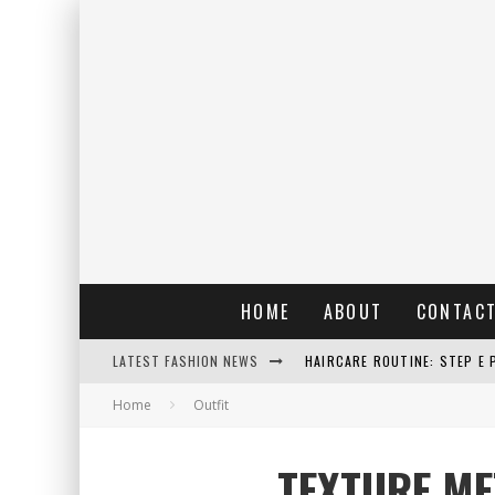
HOME
ABOUT
CONTAC
HAIRCARE ROUTINE: STEP E 
LATEST FASHION NEWS
RAIN: IL PROFUMO DELLA PI
Home
Outfit
ERRORI COMUNI E CATTIVE A
TEXTURE ME
DETTAGLI INTRAMONTABILI 