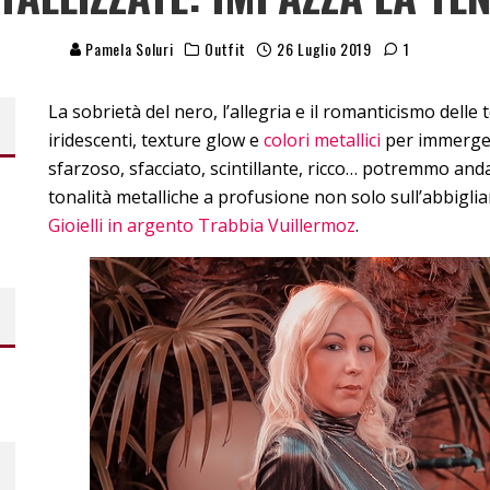
Pamela Soluri
Outfit
26 Luglio 2019
1
La sobrietà del nero, l’allegria e il romanticismo delle 
iridescenti, texture glow e
colori metallici
per immerger
sfarzoso, sfacciato, scintillante, ricco… potremmo anda
tonalità metalliche a profusione non solo sull’abbigl
Gioielli in argento Trabbia Vuillermoz
.